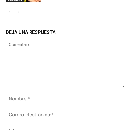
DEJA UNA RESPUESTA
Comentario:
No
Co
ele
Sit