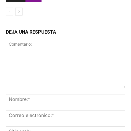
DEJA UNA RESPUESTA
Comentario:
No
Co
ele
Sit