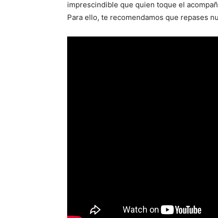
imprescindible que quien toque el acompaña
Para ello, te recomendamos que repases nue