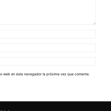
Nombre:
Correo
electróni
Sitio
web:
itio web en este navegador la próxima vez que comente.