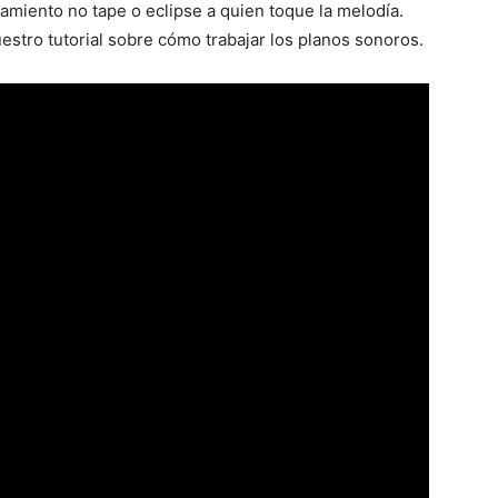
miento no tape o eclipse a quien toque la melodía.
stro tutorial sobre cómo trabajar los planos sonoros.