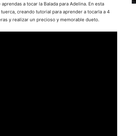
 aprendas a tocar la Balada para Adelina. En esta
tuerca, creando tutorial para aprender a tocarla a 4
eras y realizar un precioso y memorable dueto.