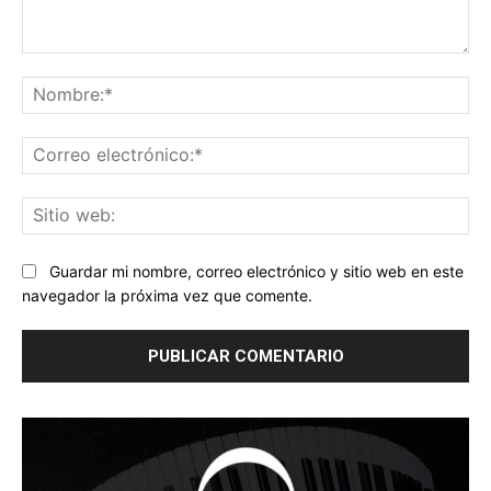
Comentario:
No
Co
ele
Sit
we
Guardar mi nombre, correo electrónico y sitio web en este
navegador la próxima vez que comente.