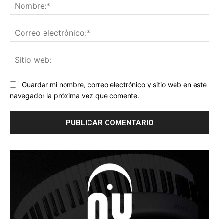
No
Co
ele
Sit
we
Guardar mi nombre, correo electrónico y sitio web en este
navegador la próxima vez que comente.