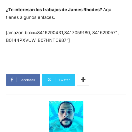
¿Te interesan los trabajos de James Rhodes?
Aquí
tienes algunos enlaces.
[amazon box=»8416290431,8417059180, 8416290571,
B0144PXVUW, B07HNTC987″]
Facebook
Twitter